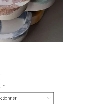
Prix
€
is
*
ectionner