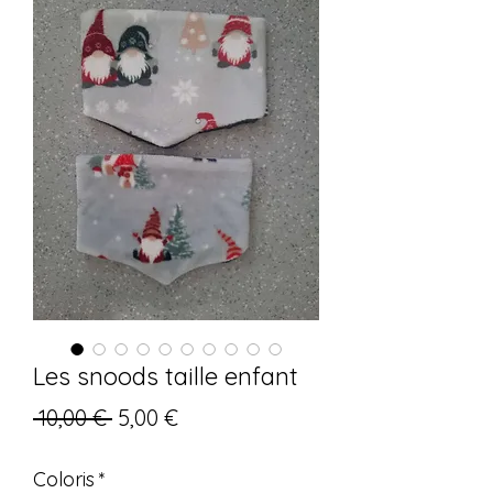
Les snoods taille enfant
Prix
Prix
 10,00 € 
5,00 €
original
promotionnel
Coloris
*