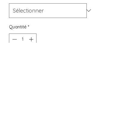
Quantité
*
Ajouter au panier
Plus original et plus durable que le
sapin traditionel, découvrez les
diffuseurs pour voiture aux parfums
envoûtants.
Très simple d'utilisation et surtout qui
durent très longtemps, il suffira de
retirer le bouchon puis l'opercule en
plastique et de retourner votre
diffuseur pour qu'il s'imbibe de