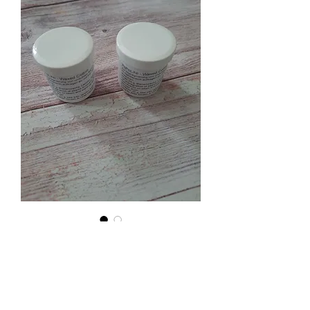
Lanoline Popolini
Prix
3,00 €
Quantité
*