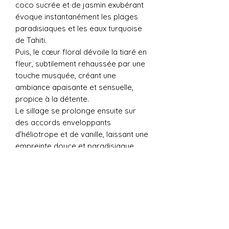
coco sucrée et de jasmin exubérant
évoque instantanément les plages
paradisiaques et les eaux turquoise
de Tahiti.
Puis, le cœur floral dévoile la tiaré en
fleur, subtilement rehaussée par une
touche musquée, créant une
ambiance apaisante et sensuelle,
propice à la détente.
Le sillage se prolonge ensuite sur
des accords enveloppants
d’héliotrope et de vanille, laissant une
empreinte douce et paradisiaque.
Ce parfum est idéal pour ceux qui
recherchent une évasion olfactive
aux accents tropicaux et une
atmosphère de bien-être à la
maison.
Famille Olfactive : Floral
Notes de tête : Coconut, jasmin