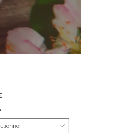
Prix
€
*
ectionner