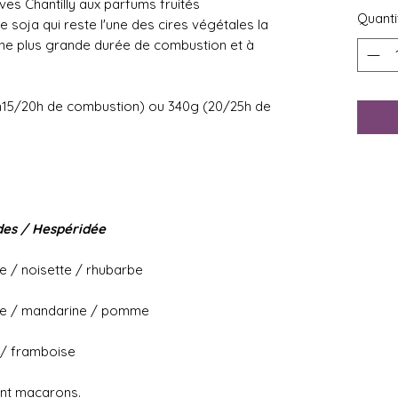
es Chantilly aux parfums fruités
Quanti
 soja qui reste l'une des cires végétales la
une plus grande durée de combustion et à
iron15/20h de combustion) ou 340g (20/25h de
es / Hespéridée
/ noisette / rhubarbe
te / mandarine / pomme
 / framboise
ant macarons.