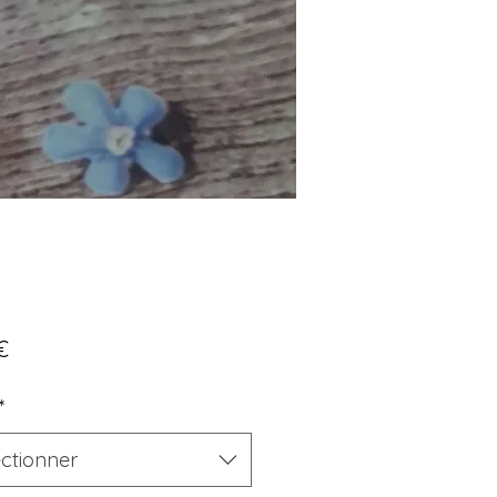
Prix
€
*
ectionner