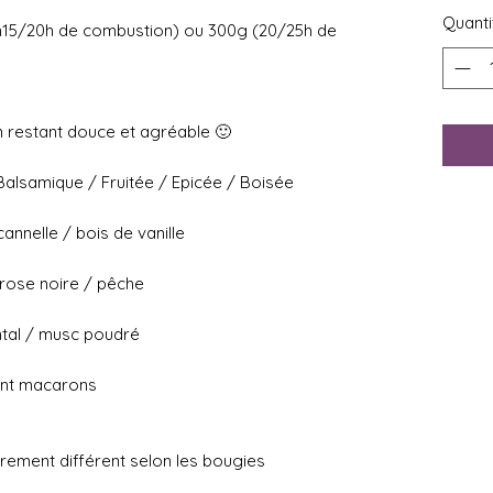
Quanti
iron15/20h de combustion) ou 300g (20/25h de
en restant douce et agréable 🙂
Balsamique / Fruitée / Epicée / Boisée
cannelle / bois de vanille
/ rose noire / pêche
ntal / musc poudré
ant macarons
gèrement différent selon les bougies